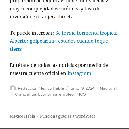
proporción de exportación de mercancías y
mayor complejidad económica y tasa de
inversión extranjera directa.
Te puede interesar:
Se forma tormenta tropical
Alberto; golpearía 15 estados cuando toque
tierra
Entérate de todas las noticias por medio de
nuestra cuenta oficial en
Instagram
A
P
C
Redacción México Habla
junio 19, 2024
Nacional
u
u
a
E
Chihuahua
,
Economía
,
empleo
,
IMCO
t
b
t
t
o
l
e
i
r
i
g
q
México Habla
Funciona gracias a WordPress
c
o
u
a
r
e