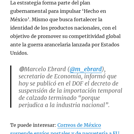
La estrategia forma parte del plan
gubernamental para impulsar ‘Hecho en
México’. Mismo que busca fortalecer la
identidad de los productos nacionales, con el
objetivo de promover su competitividad global
ante la guerra arancelaria lanzada por Estados
Unidos.
🔴Marcelo Ebrard (
@m_ebrard
),
secretario de Economía, informó que
hoy se publicó en el DOF el decreto de
suspensión de la importación temporal
de calzado terminado “porque
perjudica a la industria nacional”.
📹Israel Aldave vía
@Radio_Formula
Te puede interesar:
Correos de México
pic.twitter.com/nkO9yn8wCB
suspende envíos postales y de paquetería a EU