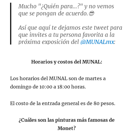
Mucho "¿Quién para…?" y no vemos
que se pongan de acuerdo.😎
Así que aquí te dejamos este tweet para
que invites a tu persona favorita a la
próxima exposición del
@MUNALmx
:
🪷✨Monet. Luces del Impresionismo✨
Horarios y costos del MUNAL:
🪷
Inauguración: miércoles 26 de abril |
Los horarios del MUNAL son de martes a
19 h |
#EntradaLibre
domingo de 10:00 a 18:00 horas.
pic.twitter.com/ITTZ2Jvzm7
El costo de la entrada general es de 80 pesos.
— Instituto Nacional de Bellas Artes y
Literatura (@bellasartesinba)
April 20,
¿Cuáles son las pinturas más famosas de
2023
Monet?