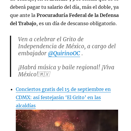
deberá pagar tu salario del día, más el doble, ya
que ante la
Procuraduría Federal de la Defensa
del Trabajo
, es un día de descanso obligatorio.
Ven a celebrar el Grito de
Independencia de México, a cargo del
embajador
@QuirinoOC
.
¡Habrá música y baile regional! ¡Viva
México!🇲🇽
Evento público y gratuito, al que
Conciertos gratis del 15 de septiembre en
puedes acudir con toda la familia.
CDMX: así festejarán ‘El Grito’ en las
alcaldías
🗓️ Jueves 15 de septiembre
📍 Plaza de Chamberí, Madrid
⏲️20:30 hrs.