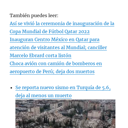
Noviembre 21/06:21:10 (UTC)
También puedes leer:
Dolorosas imágenes de los colapsos de
viviendas y edificaciones en
#Cianjur
Así se vivió la ceremonia de inauguración de la
Créditos 🎥 VISITCIANJUR
Copa Mundial de Fútbol Qatar 2022
Vía
@MuhamadYudiana2
Inauguran Centro México en Qatar para
pic.twitter.com/KHFNnAOkJ3
atención de visitantes al Mundial; canciller
Marcelo Ebrard corta listón
— Geól. Sergio Almazán
Choca avión con camión de bomberos en
(@chematierra)
November 21, 2022
aeropuerto de Perú; deja dos muertos
Se reporta nuevo sismo en Turquía de 5.6,
deja al menos un muerto