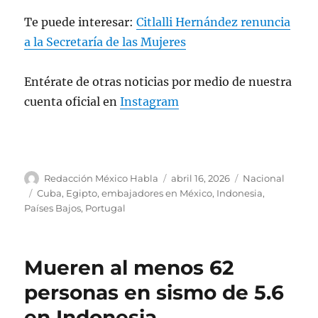
Te puede interesar:
Citlalli Hernández renuncia
a la Secretaría de las Mujeres
Entérate de otras noticias por medio de nuestra
cuenta oficial en
Instagram
A
P
C
Redacción México Habla
abril 16, 2026
Nacional
u
u
a
E
Cuba
,
Egipto
,
embajadores en México
,
Indonesia
,
t
b
t
t
Países Bajos
,
Portugal
o
l
e
i
r
i
g
q
c
o
u
Mueren al menos 62
a
r
e
d
í
t
personas en sismo de 5.6
o
a
a
en Indonesia
e
s
s