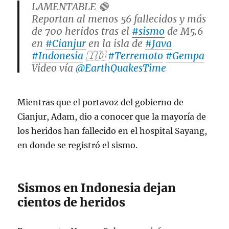
LAMENTABLE 🔴
Reportan al menos 56 fallecidos y más
de 700 heridos tras el
#sismo
de M5.6
en
#Cianjur
en la isla de
#Java
#Indonesia
🇮🇩
#Terremoto
#Gempa
Video vía
@EarthQuakesTime
https://t.co/MGy2wYty52
pic.twitter.com/2kGgsqsyZS
Mientras que el portavoz del gobierno de
Cianjur, Adam, dio a conocer que la mayoría de
— Geól. Sergio Almazán
(@chematierra)
November 21, 2022
los heridos han fallecido en el hospital Sayang,
en donde se registró el sismo.
Sismos en Indonesia dejan
cientos de heridos