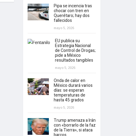
Pipa se incencia tras
chocar con tren en
Querétaro; hay dos
fallecidos
mayo 5, 2026
EU publica su
Estrategia Nacional
de Control de Drogas;
pide a México
resultados tangibles
mayo 5, 2026
Onda de calor en
México durará varios
días: se esperan
temperaturas de
hasta 45 grados
mayo 5, 2026
Trump amenaza a Irán
con «borrarlo de la faz
de la Tierra», si ataca
barcos