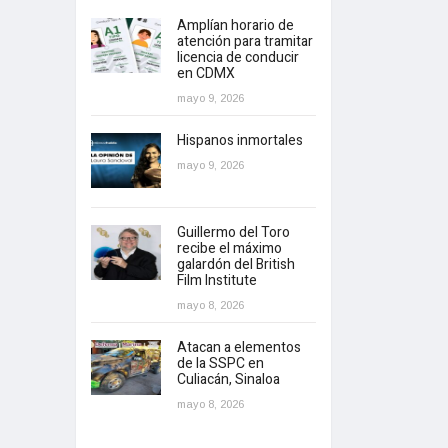
Amplían horario de
atención para tramitar
licencia de conducir
en CDMX
mayo 9, 2026
Hispanos inmortales
mayo 9, 2026
Guillermo del Toro
recibe el máximo
galardón del British
Film Institute
mayo 8, 2026
Atacan a elementos
de la SSPC en
Culiacán, Sinaloa
mayo 8, 2026