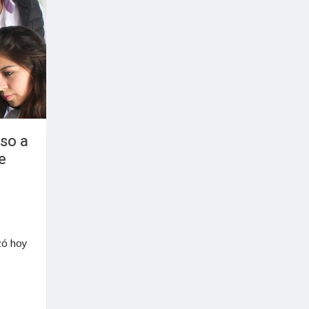
so a
e
zó hoy