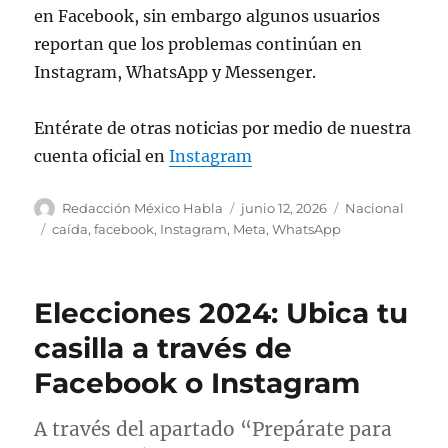
en Facebook, sin embargo algunos usuarios
reportan que los problemas continúan en
Instagram, WhatsApp y Messenger.
Entérate de otras noticias por medio de nuestra
cuenta oficial en
Instagram
A
P
C
Redacción México Habla
junio 12, 2026
Nacional
u
u
a
E
caída
,
facebook
,
Instagram
,
Meta
,
WhatsApp
t
b
t
t
o
l
e
i
r
i
g
q
Elecciones 2024: Ubica tu
c
o
u
a
r
e
casilla a través de
d
í
t
Facebook o Instagram
o
a
a
e
s
s
l
A través del apartado “Prepárate para