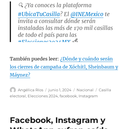
🔍 ¿Ya conoces la plataforma
#UbicaTuCasilla
? El
@INEMexico
te
invita a consultar dónde serán
instaladas las más de 170 mil casillas
de todo el país para las
#Elecciones2024MX
🗳️
https://t.co/L2z6Z7WqOB
pic.twitter.com/PLdQCQjhZw
También puedes leer:
¿Dónde y cuándo serán
los cierres de campaña de Xóchitl, Sheinbaum y
— @INEMexico (@INEMexico)
May 30,
Máynez?
2024
A
P
C
E
Angélica Ríos
junio 1, 2024
Nacional
Casilla
u
u
a
t
electoral
,
Elecciones 2024
,
facebook
,
Instagram
t
b
t
i
o
l
e
q
r
i
g
u
Facebook, Instagram y
c
o
e
a
r
t