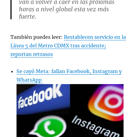
van a volver a caer en las próximas
horas a nivel global esta vez más
fuerte.
• Instagram sufrirá caída en las
También puedes leer:
Restablecen servicio en la
historias
• WhatsApp en el envío de mensajes.
Línea 5 del Metro CDMX tras accidente;
• Facebook en el administrador de
reportan retrasos
anuncios
Se cayó Meta: fallan Facebook, Instagram y
Avisen a todos.
WhatsApp
pic.twitter.com/MzRi3wgw97
— DAVID ORREGO 
(@SoyDavidOrrego)
April 3, 2024