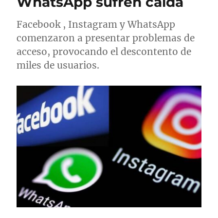
WhatsApp sufren caída
d
í
a
o
a
s
Facebook , Instagram y WhatsApp
e
s
l
comenzaron a presentar problemas de
acceso, provocando el descontento de
miles de usuarios.