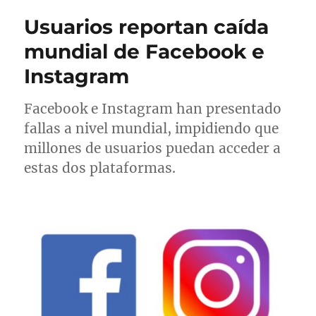
r
i
g
u
Usuarios reportan caída
c
o
e
a
r
t
mundial de Facebook e
d
í
a
Instagram
o
a
s
e
s
l
Facebook e Instagram han presentado
fallas a nivel mundial, impidiendo que
millones de usuarios puedan acceder a
estas dos plataformas.