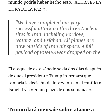
mundo podría haber hecho esto. ¡AHORA ES LA
HORA DE LA PAZ!».
"We have completed our very
successful attack on the three Nuclear
sites in Iran, including Fordow,
Natanz, and Esfahan. All planes are
now outside of Iran air space. A full
payload of BOMBS was dropped on the
primary site, Fordow. All planes are
safely on their way home.…
El ataque de este sábado se da dos días después
pic.twitter.com/AqCLmaLYJb
de que el presidente Trump informara que
— The White House (@WhiteHouse)
tomaría la decisión de intervenir en el conflicto
June 21, 2025
Israel-Irán «en un plazo de dos semanas».
Trump dará mensaje sobre ataque a