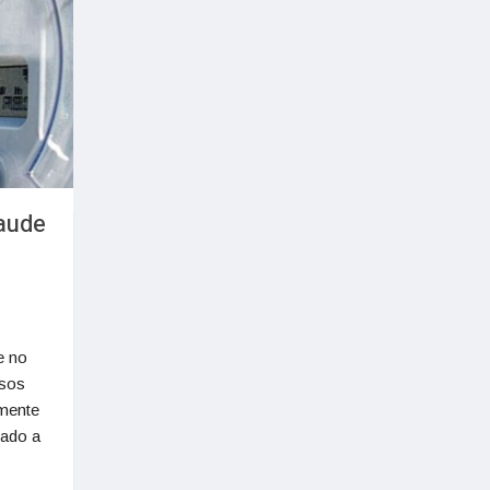
raude
e no
lsos
emente
tado a