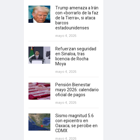
Trump amenaza a Irán
con «borrarlo de la faz
de la Tierra», si ataca
barcos
estadounidenses
mayo 4, 2026
Refuerzan seguridad
en Sinaloa, tras
licencia de Rocha
Moya
mayo 4, 2026
Pensión Bienestar
mayo 2026: calendario
oficial de pagos
mayo 4, 2026
Sismo magnitud 5.6
con epicentro en
Oaxaca; se percibe en
CDMX
mayo 4, 2026