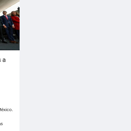
 a
México.
ás