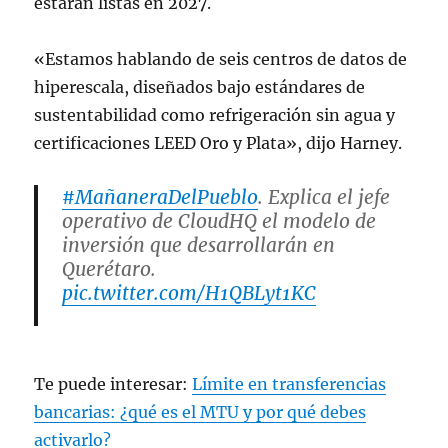
estarán listas en 2027.
«Estamos hablando de seis centros de datos de
hiperescala, diseñados bajo estándares de
sustentabilidad como refrigeración sin agua y
certificaciones LEED Oro y Plata», dijo Harney.
#MañaneraDelPueblo
. Explica el jefe
operativo de CloudHQ el modelo de
inversión que desarrollarán en
Querétaro.
pic.twitter.com/H1QBLyt1KC
— Jenaro Villamil (@jenarovillamil)
September 25, 2025
Te puede interesar:
Límite en transferencias
bancarias: ¿qué es el MTU y por qué debes
activarlo?