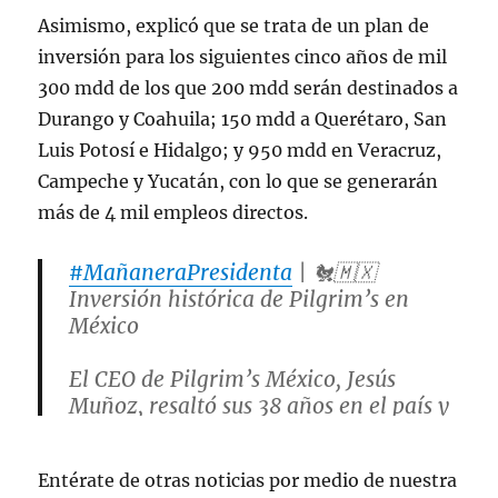
Asimismo, explicó que se trata de un plan de
inversión para los siguientes cinco años de mil
300 mdd de los que 200 mdd serán destinados a
Durango y Coahuila; 150 mdd a Querétaro, San
Luis Potosí e Hidalgo; y 950 mdd en Veracruz,
Campeche y Yucatán, con lo que se generarán
más de 4 mil empleos directos.
#MañaneraPresidenta
| 🐔🇲🇽
Inversión histórica de Pilgrim’s en
México
El CEO de Pilgrim’s México, Jesús
Muñoz, resaltó sus 38 años en el país y
presentó el plan 2026-2030 por 1,300
mdd:
Entérate de otras noticias por medio de nuestra
💰 200 mdd en Durango y Coahuila