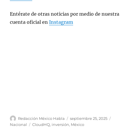
Entérate de otras noticias por medio de nuestra
cuenta oficial en
Instagram
A
P
C
Redacción México Habla
septiembre 25, 2025
u
u
a
E
Nacional
CloudHQ
,
inversión
,
México