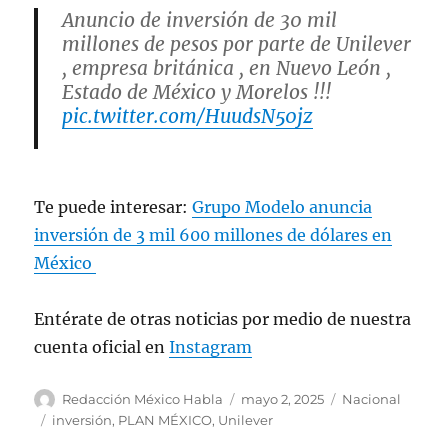
Anuncio de inversión de 30 mil
millones de pesos por parte de Unilever
, empresa británica , en Nuevo León ,
Estado de México y Morelos !!!
pic.twitter.com/HuudsN50jz
— Marcelo Ebrard C. (@m_ebrard)
May 2, 2025
Te puede interesar:
Grupo Modelo anuncia
inversión de 3 mil 600 millones de dólares en
México
Entérate de otras noticias por medio de nuestra
cuenta oficial en
Instagram
A
P
C
Redacción México Habla
mayo 2, 2025
Nacional
u
u
a
E
inversión
,
PLAN MÉXICO
,
Unilever
t
b
t
t