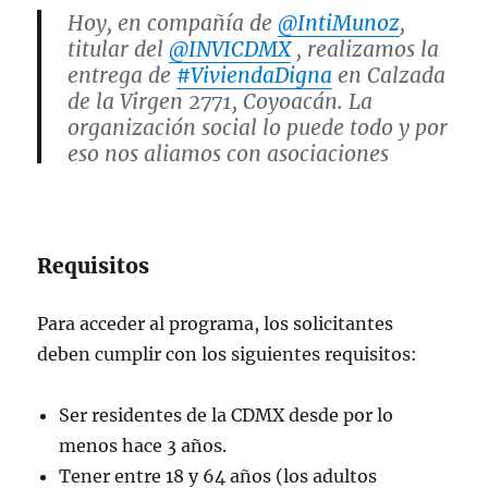
Hoy, en compañía de
@IntiMunoz
,
titular del
@INVICDMX
, realizamos la
entrega de
#ViviendaDigna
en Calzada
de la Virgen 2771, Coyoacán. La
organización social lo puede todo y por
eso nos aliamos con asociaciones
civiles para garantizar el derecho a
una vivienda accesible. Cuando…
pic.twitter.com/nx2xVhyvK6
Requisitos
— Clara Brugada Molina
(@ClaraBrugadaM)
May 16, 2025
Para acceder al programa, los solicitantes
deben cumplir con los siguientes requisitos:
Ser residentes de la CDMX desde por lo
menos hace 3 años.
Tener entre 18 y 64 años (los adultos