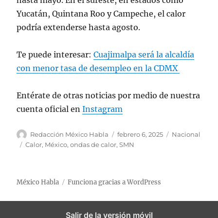
hasta mayo. En el sureste, en estados como
Yucatán, Quintana Roo y Campeche, el calor
podría extenderse hasta agosto.
Te puede interesar:
Cuajimalpa será la alcaldía
con menor tasa de desempleo en la CDMX
Entérate de otras noticias por medio de nuestra
cuenta oficial en
Instagram
A
P
C
Redacción México Habla
febrero 6, 2025
Nacional
u
u
a
E
Calor
,
México
,
ondas de calor
,
SMN
t
b
t
t
o
l
e
i
r
i
g
q
México Habla
Funciona gracias a WordPress
c
o
u
a
r
e
d
í
t
Salir de la versión móvil
o
a
a