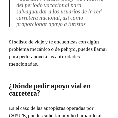
del periodo vacacional para
salvaguardar a los usuarios de la red
carretera nacional, así como
proporcionar apoyo a turistas
nacionales y extranjeros en todo el
país.
#PorMéxicoSiempreEnGuardia
Si saliste de viaje y te encuentras con algún
pic.twitter.com/L0zLgpsYOO
problema mecánico o de peligro, puedes llamar
— Guardia Nacional (@GN_MEXICO_)
para pedir apoyo a las autoridades
July 18, 2023
mencionadas.
¿Dónde pedir apoyo vial en
carretera?
En el caso de las autopistas operadas por
CAPUFE, puedes solicitar auxilio llamando al