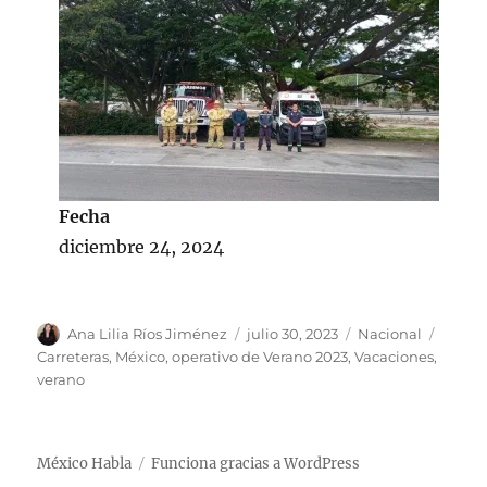
Fecha
diciembre 24, 2024
A
P
C
E
Ana Lilia Ríos Jiménez
julio 30, 2023
Nacional
u
u
a
t
Carreteras
,
México
,
operativo de Verano 2023
,
Vacaciones
,
t
b
t
i
verano
o
l
e
q
r
i
g
u
c
o
e
México Habla
Funciona gracias a WordPress
a
r
t