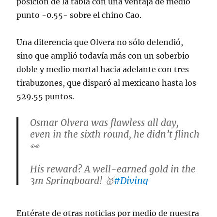
posición de la tabla con una ventaja de medio
punto -0.55- sobre el chino Cao.
Una diferencia que Olvera no sólo defendió,
sino que amplió todavía más con un soberbio
doble y medio mortal hacia adelante con tres
tirabuzones, que disparó al mexicano hasta los
529.55 puntos.
Osmar Olvera was flawless all day,
even in the sixth round, he didn’t flinch
👀
His reward? A well-earned gold in the
3m Springboard! 🥇
#Diving
#AQUASingapore25
pic.twitter.com/cYyTOOEQci
Entérate de otras noticias por medio de nuestra