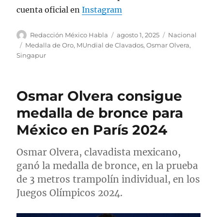
cuenta oficial en
Instagram
— World Aquatics (@WorldAquatics)
August 1, 2025
A
P
C
Redacción México Habla
agosto 1, 2025
Nacional
u
u
a
E
Medalla de Oro
,
MUndial de Clavados
,
Osmar Olvera
,
t
b
t
t
Singapur
o
l
e
i
r
i
g
q
c
o
u
Osmar Olvera consigue
a
r
e
d
í
t
medalla de bronce para
o
a
a
México en París 2024
e
s
s
l
Osmar Olvera, clavadista mexicano,
ganó la medalla de bronce, en la prueba
de 3 metros trampolín individual, en los
Juegos Olímpicos 2024.