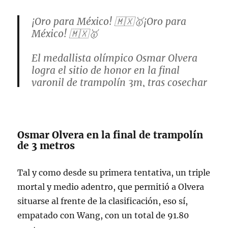
¡Oro para México! 🇲🇽🥇¡Oro para
México! 🇲🇽🥇
El medallista olímpico Osmar Olvera
logra el sitio de honor en la final
varonil de trampolín 3m, tras cosechar
529.55 puntos, en el Mundial de
Deportes Acuáticos Singapur 2025.
🇲🇽 🥇529.55
Osmar Olvera en la final de trampolín
🇨🇳 🥈522.70
de 3 metros
🇨🇳 🥉515.55
pic.twitter.com/wLAISuNTni
Tal y como desde su primera tentativa, un triple
mortal y medio adentro, que permitió a Olvera
— CONADE (@conadeoficial)
August 1,
situarse al frente de la clasificación, eso sí,
2025
empatado con Wang, con un total de 91.80