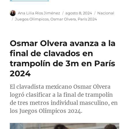
A
P
C
Ana Lilia Ríos Jiménez
agosto 8, 2024
Nacional
u
u
a
E
Juegos Olímpicos
,
Osmar Olvera
,
París 2024
t
b
t
t
o
l
e
i
r
i
g
q
Osmar Olvera avanza a la
c
o
u
a
r
e
final de clavados en
d
í
t
trampolín de 3m en París
o
a
a
e
s
s
2024
l
El clavadista mexicano Osmar Olvera
logró clasificar a la final de trampolín
de tres metros individual masculino, en
los Juegos Olímpicos 2024.