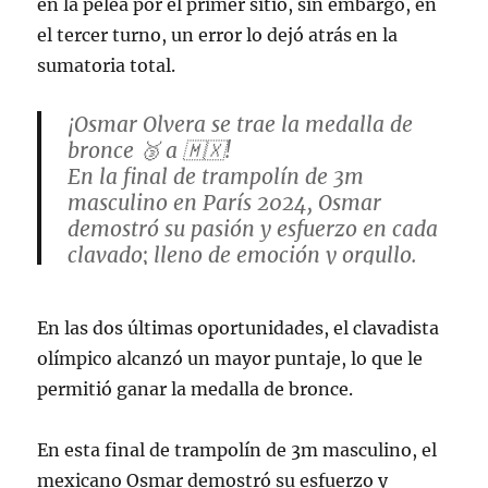
en la pelea por el primer sitio, sin embargo, en
el tercer turno, un error lo dejó atrás en la
sumatoria total.
¡Osmar Olvera se trae la medalla de
bronce 🥉 a 🇲🇽!
En la final de trampolín de 3m
masculino en París 2024, Osmar
demostró su pasión y esfuerzo en cada
clavado; lleno de emoción y orgullo.
🇲🇽🥉
Gracias,
@Osmardiver05
, por inspirar a
En las dos últimas oportunidades, el clavadista
México con tu increíble desempeño.
¡Eres un…
pic.twitter.com/lorQivjn7F
olímpico alcanzó un mayor puntaje, lo que le
permitió ganar la medalla de bronce.
— Comité Olímpico Mexicano
(@COM_Mexico)
August 8, 2024
En esta final de trampolín de 3m masculino, el
mexicano Osmar demostró su esfuerzo y