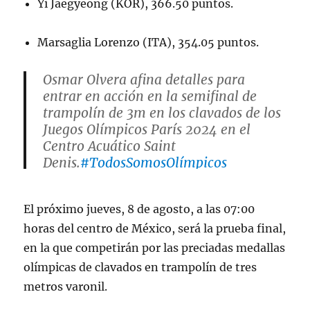
Yi Jaegyeong (KOR), 366.50 puntos.
Marsaglia Lorenzo (ITA), 354.05 puntos.
Osmar Olvera afina detalles para
entrar en acción en la semifinal de
trampolín de 3m en los clavados de los
Juegos Olímpicos París 2024 en el
Centro Acuático Saint
Denis.
#TodosSomosOlímpicos
pic.twitter.com/DA8jS7RLuB
El próximo jueves, 8 de agosto, a las 07:00
— Comité Olímpico Mexicano
horas del centro de México, será la prueba final,
(@COM_Mexico)
August 7, 2024
en la que competirán por las preciadas medallas
olímpicas de clavados en trampolín de tres
metros varonil.