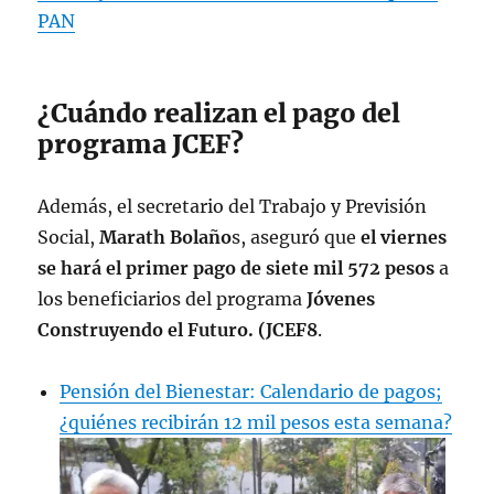
pic.twitter.com/XytNWUojh6
PAN
— Ariadna Montiel Reyes
(@A_MontielR)
January 25, 2024
¿Cuándo realizan el pago del
programa JCEF?
Además, el secretario del Trabajo y Previsión
Social,
Marath Bolaño
s, aseguró que
el viernes
se hará el primer pago de siete mil 572 pesos
a
los beneficiarios del programa
Jóvenes
Construyendo el Futuro. (JCEF8
.
Pensión del Bienestar: Calendario de pagos;
¿quiénes recibirán 12 mil pesos esta semana?