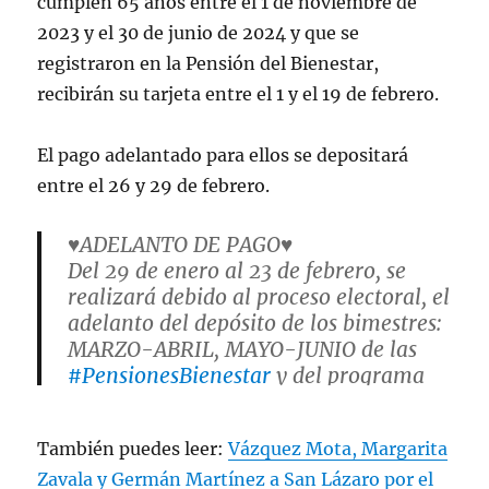
cumplen 65 años entre el 1 de noviembre de
2023 y el 30 de junio de 2024 y que se
registraron en la Pensión del Bienestar,
recibirán su tarjeta entre el 1 y el 19 de febrero.
El pago adelantado para ellos se depositará
entre el 26 y 29 de febrero.
♥️ADELANTO DE PAGO♥️
Del 29 de enero al 23 de febrero, se
realizará debido al proceso electoral, el
adelanto del depósito de los bimestres:
MARZO-ABRIL, MAYO-JUNIO de las
#PensionesBienestar
y del programa
de
#MadresTrabajadoras
.
También puedes leer:
Vázquez Mota, Margarita
El depósito se realizará en tu
#TarjetaBienestar
…
Zavala y Germán Martínez a San Lázaro por el