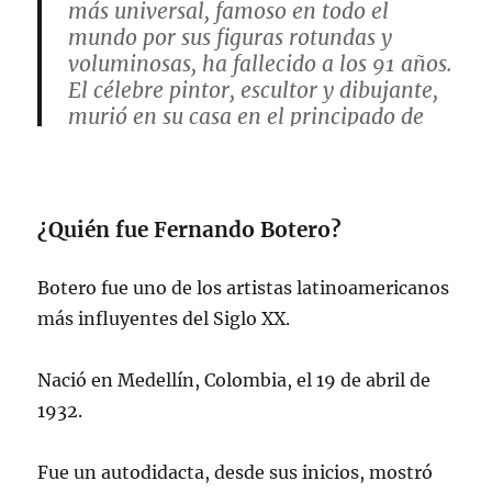
más universal, famoso en todo el
mundo por sus figuras rotundas y
voluminosas, ha fallecido a los 91 años.
El célebre pintor, escultor y dibujante,
murió en su casa en el principado de
Mónaco, donde se recuperaba después
de haber sufrido…
pic.twitter.com/nOGZcJIxQ0
¿Quién fue Fernando Botero?
— El Club del Arte 🎨📷📚🖼🕍🎼
(@Arteymas_)
September 15, 2023
Botero fue uno de los artistas latinoamericanos
más influyentes del Siglo XX.
Nació en Medellín, Colombia, el 19 de abril de
1932.
Fue un autodidacta, desde sus inicios, mostró