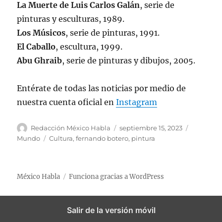
La Muerte de Luis Carlos Galán
, serie de
pinturas y esculturas, 1989.
Los Músicos
, serie de pinturas, 1991.
El Caballo
, escultura, 1999.
Abu Ghraib
, serie de pinturas y dibujos, 2005.
Entérate de todas las noticias por medio de
nuestra cuenta oficial en
Instagram
A
P
C
Redacción México Habla
septiembre 15, 2023
u
u
a
E
Mundo
Cultura
,
fernando botero
,
pintura
t
b
t
t
o
l
e
i
r
i
g
q
México Habla
Funciona gracias a WordPress
c
o
u
a
r
e
d
í
t
Salir de la versión móvil
o
a
a
e
s
s