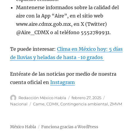
Mantenerse informados sobre la calidad del
aire con la App “Aire”, en el sitio web
www.aire.cdmx.gob.mx, en X (Twitter)
@Aire_CDMX o al teléfono 5552789931.
Te puede interesar:
Clima en México hoy: 5 días
de lluvias y heladas de hasta -10 grados
Entérate de las noticias por medio de nuestra
cuenta oficial en
Instagram
A
P
C
Redacción México Habla
febrero 27, 2025
u
u
a
E
Nacional
Came
,
CDMX
,
Contingencia ambiental
,
ZMVM
t
b
t
t
o
l
e
i
r
i
g
q
México Habla
Funciona gracias a WordPress
c
o
u