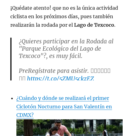
¡
Quédate atento! que no es la única actividad
ciclista en los próximos días, pues también
realizarán la rodada por el
Lago de Texcoco
.
¿Quieres participar en la Rodada al
"Parque Ecológico del Lago de
Texcoco"?, es muy fácil.
PreRegístrate para asistir. 🚴🏽‍♀️🚴🏽‍♂️
👉🏽
https://t.co/5ZMU5ckzEZ
pic.twitter.com/0Thzgn4ygV
¿Cuándo y dónde se realizará el primer
— Instituto del Deporte de la Ciudad de
Ciclotón Nocturno para San Valentín en
México (@DeporteCDMX)
January 27,
CDMX?
2023