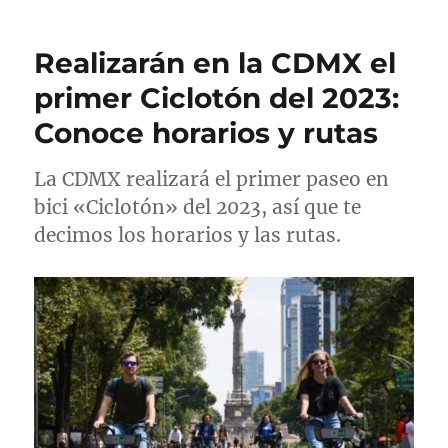
o
l
e
i
r
i
g
q
Realizarán en la CDMX el
c
o
u
a
r
e
primer Ciclotón del 2023:
d
í
t
Conoce horarios y rutas
o
a
a
e
s
s
l
La CDMX realizará el primer paseo en
bici «Ciclotón» del 2023, así que te
decimos los horarios y las rutas.