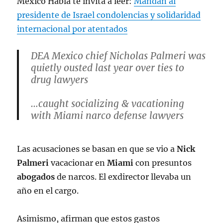
México Habla te invita a leer:
Mandan al
presidente de Israel condolencias y solidaridad
internacional por atentados
DEA Mexico chief Nicholas Palmeri was
quietly ousted last year over ties to
drug lawyers
…caught socializing & vacationing
with Miami narco defense lawyers
Ended brief 14 month tenure that saw
Las acusaciones se basan en que se vio a
Nick
a record flow of cocaine, heroin &
fentanyl across the Southern border
Palmeri
vacacionar en
Miami
con presuntos
https://t.co/ZvmpnPlGuw
abogados
de narcos. El exdirector llevaba un
pic.twitter.com/bpY5N6Zab6
año en el cargo.
— Prodigal (@ProdigalThe3rd)
Asimismo, afirman que estos gastos