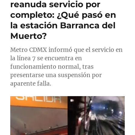
reanuda servicio por
d
í
t
completo: ¿Qué pasó en
o
a
a
e
s
s
la estación Barranca del
l
Muerto?
Metro CDMX informó que el servicio en
la línea 7 se encuentra en
funcionamiento normal, tras
presentarse una suspensión por
aparente falla.