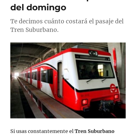
e
s
s
del domingo
l
Te decimos cuánto costará el pasaje del
Tren Suburbano.
Si usas constantemente el
Tren Suburbano