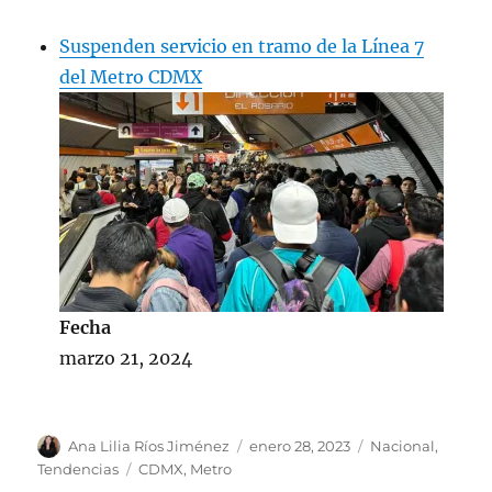
Suspenden servicio en tramo de la Línea 7
del Metro CDMX
Fecha
marzo 21, 2024
A
P
C
Ana Lilia Ríos Jiménez
enero 28, 2023
Nacional
,
u
u
a
E
Tendencias
CDMX
,
Metro
t
b
t
t