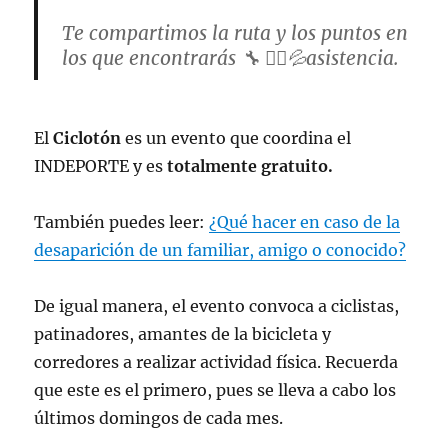
Te compartimos la ruta y los puntos en
los que encontrarás 🔧 👩‍⚕️💦asistencia.
⌚️ El horario es de 8:00 a 14:00 horas.
El
Ciclotón
es un evento que coordina el
🚶🏃🚴🛼🛹🛴
INDEPORTE y es
totalmente gratuito.
pic.twitter.com/A9mPdGyKki
También puedes leer:
¿Qué hacer en caso de la
— Instituto del Deporte de la Ciudad de
desaparición de un familiar, amigo o conocido?
México (@DeporteCDMX)
January 26,
2023
De igual manera, el evento convoca a ciclistas,
patinadores, amantes de la bicicleta y
corredores a realizar actividad física. Recuerda
que este es el primero, pues se lleva a cabo los
últimos domingos de cada mes.