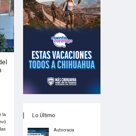
del
n
Lo Último
 la
evó
las
Autocracia