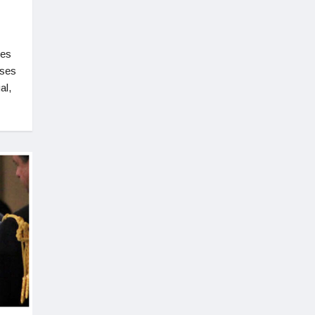
 es
íses
al,