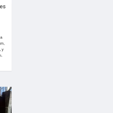
 es
ía
am,
, y
n.