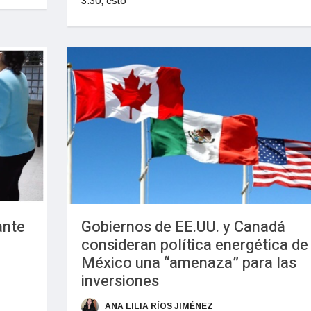
3:30, esto
ante
Gobiernos de EE.UU. y Canadá
n
consideran política energética de
México una “amenaza” para las
inversiones
ANA LILIA RÍOS JIMÉNEZ