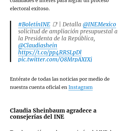
cualidades e interés para lograr un proceso
electoral exitoso.
#BoletínINE
📑 | Detalla
@INEMexico
solicitud de ampliación presupuestal a
la Presidenta de la República,
@Claudiashein
https://t.co/pp4RRSLpDl
pic.twitter.com/Q8MrpAXIXj
— @INEMexico (@INEMexico)
January
Entérate de todas las noticias por medio de
9, 2025
nuestra cuenta oficial en
Instagram
Claudia Sheinbaum agradece a
consejerías del INE