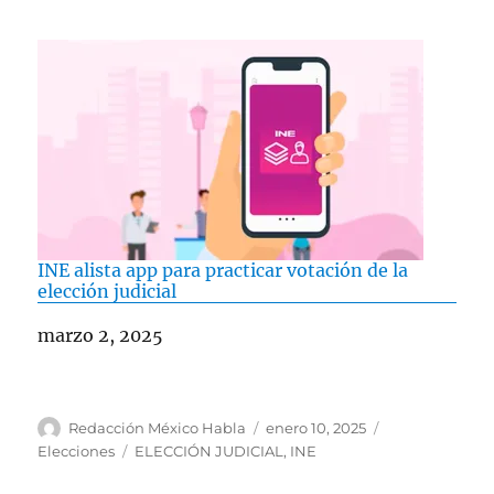
INE alista app para practicar votación de la
elección judicial
Fecha
marzo 2, 2025
A
P
C
Redacción México Habla
enero 10, 2025
u
u
a
E
Elecciones
ELECCIÓN JUDICIAL
,
INE
t
b
t
t