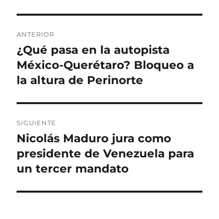
o
l
e
i
r
i
g
q
c
o
u
N
a
r
e
ANTERIOR
d
í
t
a
¿Qué pasa en la autopista
E
o
a
a
n
México-Querétaro? Bloqueo a
e
s
s
v
l
t
la altura de Perinorte
e
r
a
g
d
SIGUIENTE
a
a
Nicolás Maduro jura como
E
a
c
n
presidente de Venezuela para
n
t
i
un tercer mandato
t
r
e
ó
a
r
d
n
i