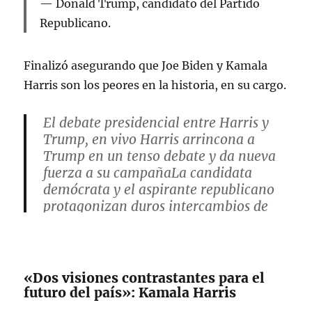
Donald Trump, candidato del Partido
Republicano.
Finalizó asegurando que Joe Biden y Kamala
Harris son los peores en la historia, en su cargo.
El debate presidencial entre Harris y
Trump, en vivo Harris arrincona a
Trump en un tenso debate y da nueva
fuerza a su campañaLa candidata
demócrata y el aspirante republicano
protagonizan duros intercambios de
golpes sobre economía, inmigración,
aborto y política exteriorElPais
pic.twitter.com/DrFOAwka4F
«Dos visiones contrastantes para el
futuro del país»: Kamala Harris
— Guadalupe Loaeza (@gloaeza)
September 11, 2024