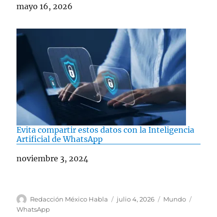
Fecha
mayo 16, 2026
Evita compartir estos datos con la Inteligencia
Artificial de WhatsApp
Fecha
noviembre 3, 2024
A
P
C
E
Redacción México Habla
julio 4, 2026
Mundo
u
u
a
t
WhatsApp