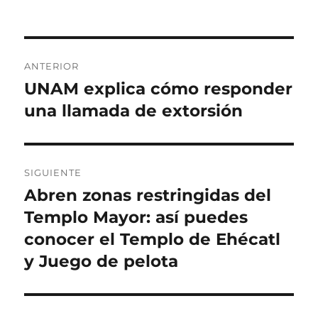
t
b
t
i
o
l
e
q
r
i
g
u
c
o
e
N
a
r
t
ANTERIOR
d
í
a
a
UNAM explica cómo responder
E
o
a
s
n
una llamada de extorsión
e
s
v
l
t
e
r
a
g
SIGUIENTE
d
Abren zonas restringidas del
E
a
a
n
Templo Mayor: así puedes
a
c
t
conocer el Templo de Ehécatl
n
r
i
y Juego de pelota
t
a
e
ó
d
r
a