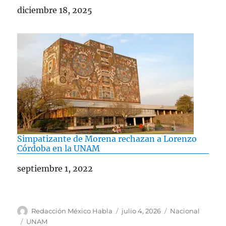
Fecha
diciembre 18, 2025
Simpatizante de Morena rechazan a Lorenzo
Córdoba en la UNAM
Fecha
septiembre 1, 2022
A
P
C
Redacción México Habla
julio 4, 2026
Nacional
u
u
a
E
UNAM