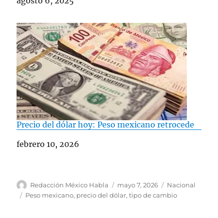
Fecha
agosto 6, 2025
Precio del dólar hoy: Peso mexicano retrocede
Fecha
febrero 10, 2026
A
P
C
Redacción México Habla
mayo 7, 2026
Nacional
u
u
a
E
Peso mexicano
,
precio del dólar
,
tipo de cambio
t
b
t
t
o
l
e
i