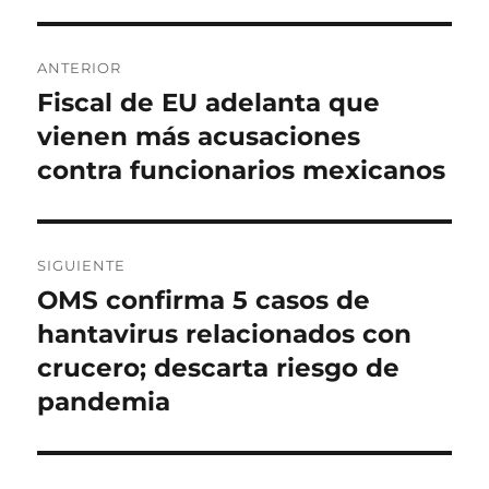
r
i
g
q
c
o
u
N
a
r
e
ANTERIOR
d
í
t
a
Fiscal de EU adelanta que
E
o
a
a
n
vienen más acusaciones
e
s
s
v
l
t
contra funcionarios mexicanos
e
r
a
g
d
SIGUIENTE
a
a
OMS confirma 5 casos de
E
a
c
n
hantavirus relacionados con
n
t
i
crucero; descarta riesgo de
t
r
pandemia
e
ó
a
r
d
n
i
a