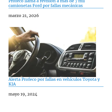
Profeco llama a revisión a más de 7 mil
camionetas Ford por fallas mecánicas
Fecha
marzo 21, 2026
Alerta Profeco por fallas en vehículos Toyota y
KIA
Fecha
mayo 19, 2024