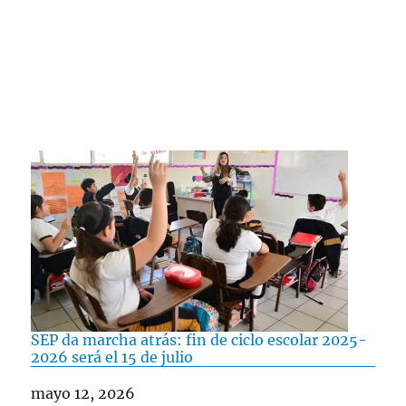
SEP da marcha atrás: fin de ciclo escolar 2025-
2026 será el 15 de julio
Fecha
mayo 12, 2026