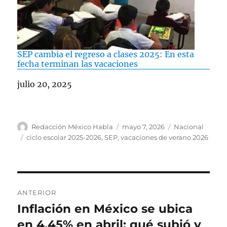
SEP cambia el regreso a clases 2025: En esta
fecha terminan las vacaciones
Fecha
julio 20, 2025
A
P
C
Redacción México Habla
mayo 7, 2026
Nacional
u
u
a
E
ciclo escolar 2025-2026
,
SEP
,
vacaciones de verano 2026
t
b
t
t
o
l
e
i
r
i
g
q
c
o
u
N
a
r
e
ANTERIOR
d
í
t
a
Inflación en México se ubica
E
o
a
a
n
en 4.45% en abril: qué subió y
e
s
s
v