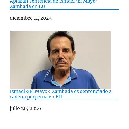
Aplazan sentencia de Ismael ‘El Mayo’
Zambada en EU
Fecha
diciembre 11, 2025
Ismael «El Mayo» Zambada es sentenciado a
cadena perpetua en EU
Fecha
julio 20, 2026