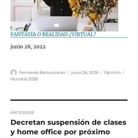
FANTASÍA O REALIDAD ¿VIRTUAL?
Fecha
junio 28, 2022
A
P
C
E
Fernando Belaunzarán
junio 26, 2026
Opinión
u
u
a
t
Mundial 2026
t
b
t
i
o
l
e
q
r
i
g
u
c
o
e
N
a
r
t
ANTERIOR
d
í
a
a
Decretan suspensión de clases
E
o
a
s
n
y home office por próximo
e
s
v
l