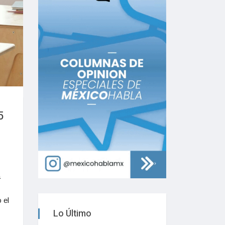
5
a
 el
Lo Último