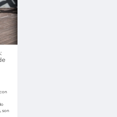
:
de
 con
do
, son