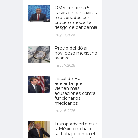
OMS confirma 5
casos de hantavirus
relacionados con
crucero; descarta
riesgo de pandemia
mayo 7, 2026
Precio del dólar
hoy: peso mexicano
avanza
mayo 7, 2026
Fiscal de EU
adelanta que
vienen más
acusaciones contra
funcionarios
mexicanos
mayo 6, 2026
Trump advierte que
si México no hace
su trabajo contra el