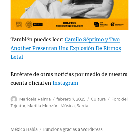
También puedes leer:
Camilo Séptimo y Two
Another Presentan Una Explosión De Ritmos
Letal
Entérate de otras noticias por medio de nuestra
cuenta oficial en
Instagram
A
P
C
E
Maricela Palma
febrero 7, 2025
Cultura
Foro del
u
u
a
t
Tejedor
,
Marilia Monzón
,
Música
,
Sarria
t
b
t
i
o
l
e
q
r
i
g
u
México Habla
Funciona gracias a WordPress
c
o
e
a
r
t