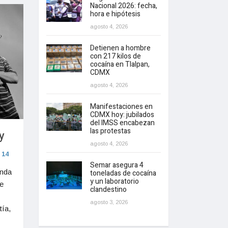
Nacional 2026: fecha,
hora e hipótesis
agosto 4, 2026
Detienen a hombre
con 217 kilos de
cocaína en Tlalpan,
CDMX
agosto 4, 2026
Manifestaciones en
CDMX hoy: jubilados
del IMSS encabezan
las protestas
y
agosto 4, 2026
14
Semar asegura 4
unda
toneladas de cocaína
y un laboratorio
e
clandestino
agosto 3, 2026
tía,