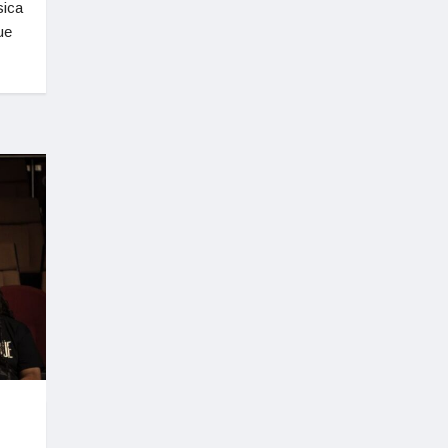
sica
ue