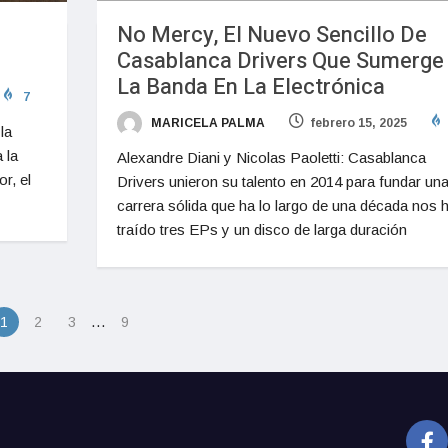
No Mercy, El Nuevo Sencillo De
Casablanca Drivers Que Sumerge
La Banda En La Electrónica
7
MARICELA PALMA
febrero 15, 2025
la
 la
Alexandre Diani y Nicolas Paoletti: Casablanca
r, el
Drivers unieron su talento en 2014 para fundar un
carrera sólida que ha lo largo de una década nos 
traído tres EPs y un disco de larga duración
…
1
2
3
9