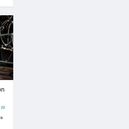
on
22
ra