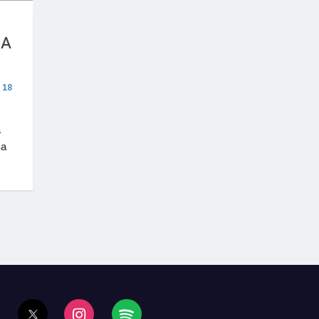
 A
18
a
ha