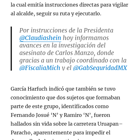
la cual emitía instrucciones directas para vigilar
al alcalde, seguir su ruta y ejecutarlo.
Por instrucciones de la Presidenta
@Claudiashein
hoy informamos
avances en la investigación del
asesinato de Carlos Manzo, donde
gracias a un trabajo coordinado con la
@FiscaliaMich
y el
@GabSeguridadMX
se realizaron labores de inteligencia,
análisis de cámaras y seguimiento…
García Harfuch indicó que también se tuvo
pic.twitter.com/AfScKExb5H
conocimiento que dos sujetos que formaban
— Omar H Garcia Harfuch
parte de este grupo, identificados como
(@OHarfuch)
November 19, 2025
Fernando Josué ‘N’ y Ramiro ‘N’, fueron
hallados sin vida sobre la carretera Uruapan–
Paracho, aparentemente para impedir el