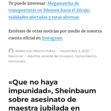
pic.twitter.com/4xokiF9p2D
Te puede interesar:
Megamarcha de
transportistas en Edomex hacia el Zócalo:
— Fiscalía General de Michoacán
vialidades afectadas y rutas alternas
(@FiscaliaMich)
November 3, 2025
Entérate de otras noticias por medio de nuestra
cuenta oficial en
Instagram
A
P
C
Redacción México Habla
noviembre 3, 2025
u
u
a
E
Nacional
Adultos
,
alcalde de Uruapan
,
Carlos Manzo
,
t
b
t
t
Homicidio
o
l
e
i
r
i
g
q
c
o
u
«Que no haya
a
r
e
d
í
t
impunidad», Sheinbaum
o
a
a
sobre asesinato de
e
s
s
l
maestra jubilada en