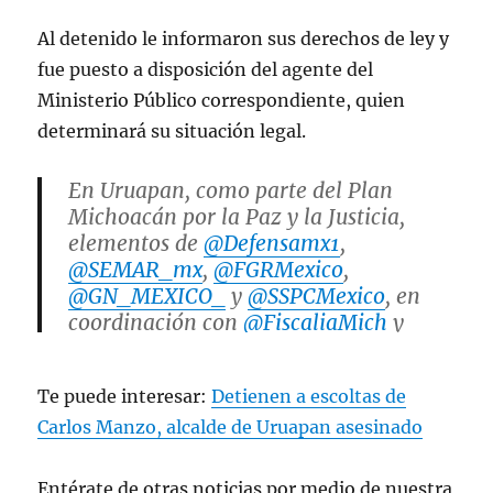
Al detenido le informaron sus derechos de ley y
fue puesto a disposición del agente del
Ministerio Público correspondiente, quien
determinará su situación legal.
En Uruapan, como parte del Plan
Michoacán por la Paz y la Justicia,
elementos de
@Defensamx1
,
@SEMAR_mx
,
@FGRMexico
,
@GN_MEXICO_
y
@SSPCMexico
, en
coordinación con
@FiscaliaMich
y
@SSeguridad_Mich
, detuvieron a Jaciel
Antonio “N”, identificado como
Te puede interesar:
Detienen a escoltas de
reclutador de personas en…
pic.twitter.com/1XbEfhSzXe
Carlos Manzo, alcalde de Uruapan asesinado
— Omar H Garcia Harfuch
Entérate de otras noticias por medio de nuestra