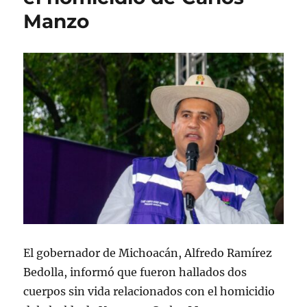
e
s
s
Manzo
l
El gobernador de Michoacán, Alfredo Ramírez
Bedolla, informó que fueron hallados dos
cuerpos sin vida relacionados con el homicidio