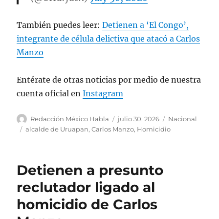
También puedes leer:
Detienen a ‘El Congo’,
integrante de célula delictiva que atacó a Carlos
Manzo
Entérate de otras noticias por medio de nuestra
cuenta oficial en
Instagram
A
P
C
Redacción México Habla
julio 30, 2026
Nacional
u
u
a
E
alcalde de Uruapan
,
Carlos Manzo
,
Homicidio
t
b
t
t
o
l
e
i
r
i
g
q
Detienen a presunto
c
o
u
a
r
e
reclutador ligado al
d
í
t
homicidio de Carlos
o
a
a
e
s
s