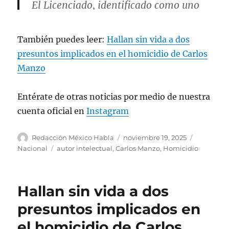
El Licenciado, identificado como uno
de los autores intelectuales y uno de los
líderes que planearon el homicidio de
También puedes leer:
Hallan sin vida a dos
Carlos Manzo,…
pic.twitter.com/qRtOmPhT8k
presuntos implicados en el homicidio de Carlos
Manzo
— Azucena Uresti (@azucenau)
November 19, 2025
Entérate de otras noticias por medio de nuestra
cuenta oficial en
Instagram
A
P
C
Redacción México Habla
noviembre 19, 2025
u
u
a
E
Nacional
autor intelectual
,
Carlos Manzo
,
Homicidio
t
b
t
t
o
l
e
i
r
i
g
q
Hallan sin vida a dos
c
o
u
a
r
e
presuntos implicados en
d
í
t
el homicidio de Carlos
o
a
a