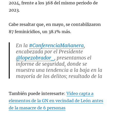
2024, frente a los 368 del mismo periodo de
2023.
Cabe resaltar que, en mayo, se contabilizaron
87 feminicidios, un 38.1% más.
En la
#ConferenciaMañanera
,
encabezada por el Presidente
@lopezobrador_
, presentamos el
informe de seguridad, donde se
muestra una tendencia a la baja en la
mayoría de los delitos; resultado de la
coordinación de los tres niveles de
gobierno.
#JuntosConstruimosLaPaz
🕊️
También puede interesarte:
Video capta a
🇲🇽
pic.twitter.com/vQzlXop979
elementos de la GN en vecindad de León antes
de la masacre de 6 personas
— Rosa Icela Rodríguez Velázquez