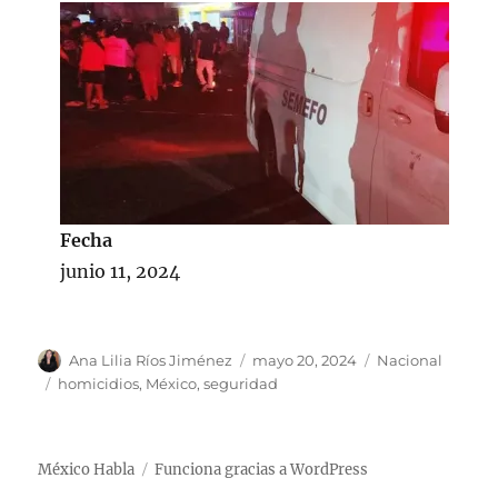
Fecha
junio 11, 2024
A
P
C
Ana Lilia Ríos Jiménez
mayo 20, 2024
Nacional
u
u
a
E
homicidios
,
México
,
seguridad
t
b
t
t
o
l
e
i
r
i
g
q
México Habla
Funciona gracias a WordPress
c
o
u