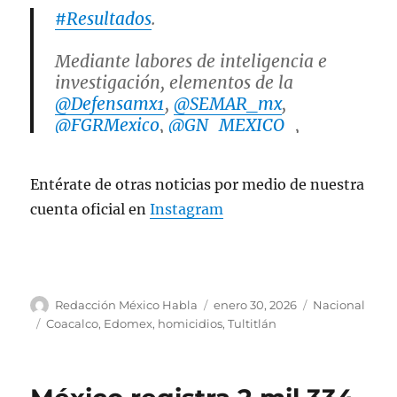
#Resultados
.
Mediante labores de inteligencia e
investigación, elementos de la
@Defensamx1
,
@SEMAR_mx
,
@FGRMexico
,
@GN_MEXICO_
,
@SSPCMexico
, junto con la
#FiscalíaEdoméx
y
@SS_Edomex
Entérate de otras noticias por medio de nuestra
detuvieron a 10 hombres y una mujer,
vinculados con al menos 16 homicidios
cuenta oficial en
Instagram
en el Estado de…
pic.twitter.com/IgLP82RPXM
— Fiscalía Edoméx (@FiscaliaEdomex)
A
P
C
Redacción México Habla
enero 30, 2026
Nacional
January 31, 2026
u
u
a
E
Coacalco
,
Edomex
,
homicidios
,
Tultitlán
t
b
t
t
o
l
e
i
r
i
g
q
c
o