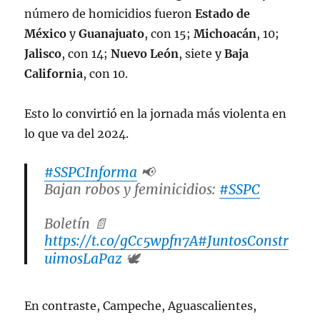
número de homicidios fueron
Estado de
México
y
Guanajuato
, con 15;
Michoacán
, 10;
Jalisco
, con 14;
Nuevo León
, siete y
Baja
California
, con 10.
Esto lo convirtió en la jornada más violenta en
lo que va del 2024.
#SSPCInforma
📢
Bajan robos y feminicidios:
#SSPC
Boletín 📄
https://t.co/gCc5wpfn7A
#JuntosConstr
uimosLaPaz
🕊️
pic.twitter.com/Bq7x6nZWMz
En contraste, Campeche, Aguascalientes,
— Secretaría de Seguridad y Protección