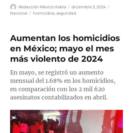
A
P
C
Redacción México Habla
diciembre 3, 2024
u
u
a
E
Nacional
homicidios
,
seguridad
t
b
t
t
o
l
e
i
r
i
g
q
Aumentan los homicidios
c
o
u
a
r
e
en México; mayo el mes
d
í
t
más violento de 2024
o
a
a
e
s
s
l
En mayo, se registró un aumento
mensual del 1.68% en los homicidios,
en comparación con los 2 mil 620
asesinatos contabilizados en abril.