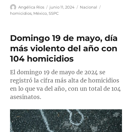
(@rosaicela_)
June 11, 2024
A
P
C
E
Angélica Ríos
junio 11, 2024
Nacional
u
u
a
t
homicidios
,
México
,
SSPC
t
b
t
i
o
l
e
q
r
i
g
u
Domingo 19 de mayo, día
c
o
e
a
r
t
más violento del año con
d
í
a
104 homicidios
o
a
s
e
s
l
El domingo 19 de mayo de 2024 se
registró la cifra más alta de homicidios
en lo que va del año, con un total de 104
asesinatos.