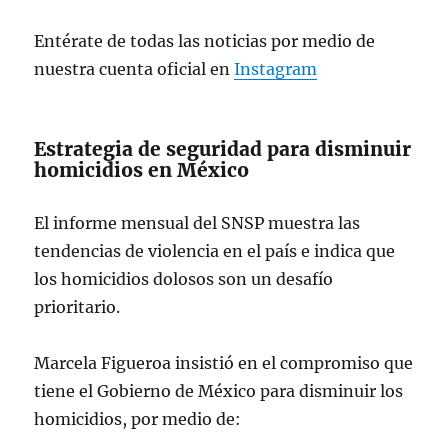
incidencia y marzo el que menor ha
Entérate de todas las noticias por medio de
registrado, explicó
@Maffiguer
, titular
de…
pic.twitter.com/qAoqt5WSMI
nuestra cuenta oficial en
Instagram
— Manuel Galeazzi
(@ManuelGaleazz1R)
December 3,
Estrategia de seguridad para disminuir
homicidios en México
2024
El informe mensual del SNSP muestra las
tendencias de violencia en el país e indica que
los homicidios dolosos son un desafío
prioritario.
Marcela Figueroa insistió en el compromiso que
tiene el Gobierno de México para disminuir los
homicidios, por medio de: