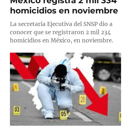
México registra 2 mil 334
u
a
r
e
homicidios en noviembre
d
í
t
o
a
a
La secretaria Ejecutiva del SNSP dio a
e
s
s
l
conocer que se registraron 2 mil 234
homicidios en México, en noviembre.