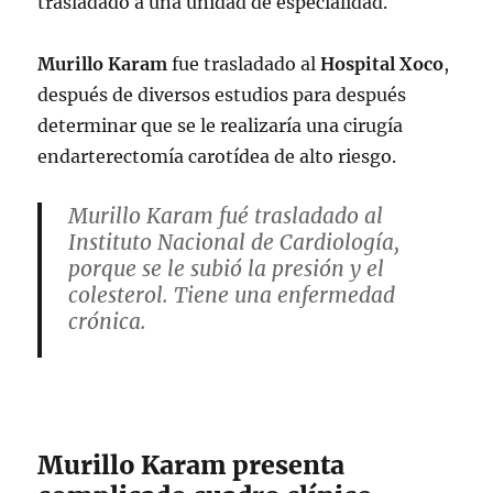
trasladado a una unidad de especialidad.
Murillo
Karam
fue trasladado al
Hospital Xoco
,
después de diversos estudios para después
determinar que se le realizaría una cirugía
endarterectomía carotídea de alto riesgo.
Murillo Karam fué trasladado al
Instituto Nacional de Cardiología,
porque se le subió la presión y el
colesterol. Tiene una enfermedad
crónica.
Cuando nos estaba torturando, los que
teníamos un padecimiento cardíaco,
nos prohibió darnos medicamentos, y
atención médica.
Murillo Karam presenta
RT 👇
pic.twitter.com/Mqp9R427kZ