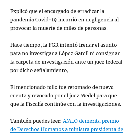
por
#Covid19
. 🇲🇽|
Explicó que el encargado de erradicar la
pic.twitter.com/uV56rkBtrb
pandemia Covid-19 incurrió en negligencia al
— Carlos Quiñones (@sabio28)
May
provocar la muerte de miles de personas.
10, 2023
Hace tiempo, la FGR intentó frenar el asunto
para no investigar a López Gatell ni consignar
la carpeta de investigación ante un juez federal
por dicho señalamiento,
El mencionado fallo fue retomado de nueva
cuenta y revocado por el juez Medel para que
que la Fiscalía continúe con la investigaciones.
También puedes leer:
AMLO demerita premio
de Derechos Humanos a ministra presidenta de