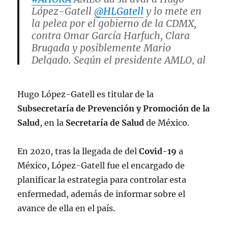
López-Gatell
@HLGatell
y lo mete en
la pelea por el gobierno de la CDMX,
contra Omar García Harfuch, Clara
Brugada y posiblemente Mario
Delgado. Según el presidente AMLO, al
menos 10 funcionarios lo han
propuesto.
@lopezobrador_
#AMLO
…
Hugo López-Gatell es titular de la
pic.twitter.com/c6FLgIcqZV
Subsecretaría de Prevención y Promoción de la
— Alejandro Sánchez
Salud
, en la
Secretaría de Salud
de México.​
(@AlexSanchezMx)
September 22,
2023
En 2020, tras la llegada de del
Covid-19
a
México, López-Gatell fue el encargado de
planificar la estrategia para controlar esta
enfermedad, además de informar sobre el
avance de ella en el país.