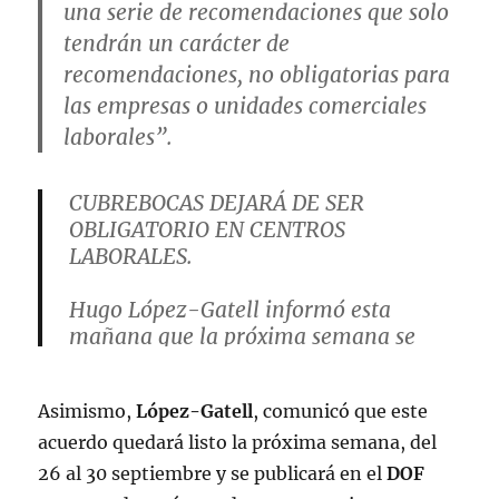
una serie de recomendaciones que solo
tendrán un carácter de
recomendaciones, no obligatorias para
las empresas o unidades comerciales
laborales”.
CUBREBOCAS DEJARÁ DE SER
OBLIGATORIO EN CENTROS
LABORALES.
Hugo López-Gatell informó esta
mañana que la próxima semana se
enviará al DOF un nuevo acuerdo de
salud para eliminar el uso obligatorio
Asimismo,
López-Gatell
, comunicó que este
de cubrebocas en centros laborales y
pase únicamente a ser recomendado.
acuerdo quedará listo la próxima semana, del
pic.twitter.com/MWCSnHdVeH
26 al 30 septiembre y se publicará en el
DOF