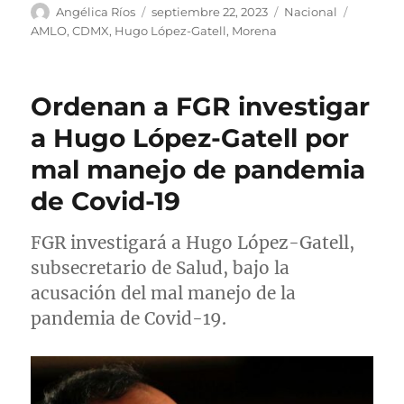
A
P
C
E
Angélica Ríos
septiembre 22, 2023
Nacional
u
u
a
t
AMLO
,
CDMX
,
Hugo López-Gatell
,
Morena
t
b
t
i
o
l
e
q
r
i
g
u
Ordenan a FGR investigar
c
o
e
a
r
t
a Hugo López-Gatell por
d
í
a
mal manejo de pandemia
o
a
s
e
s
de Covid-19
l
FGR investigará a Hugo López-Gatell,
subsecretario de Salud, bajo la
acusación del mal manejo de la
pandemia de Covid-19.