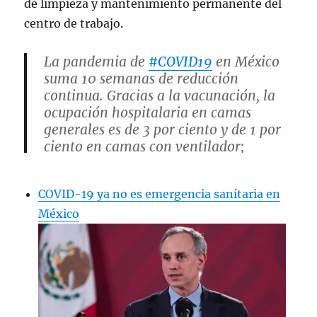
de limpieza y mantenimiento permanente del
centro de trabajo.
La pandemia de
#COVID19
en México
suma 10 semanas de reducción
continua. Gracias a la vacunación, la
ocupación hospitalaria en camas
generales es de 3 por ciento y de 1 por
ciento en camas con ventilador;
además, se han registrado días sin
defunciones.
COVID-19 ya no es emergencia sanitaria en
pic.twitter.com/CIwZ4yanLS
México
— Hugo López-Gatell Ramírez
(@HLGatell)
September 20, 2022