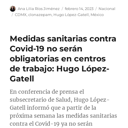
A
P
C
Ana Lilia Ríos Jiménez
febrero 14, 2023
Nacional
u
u
a
E
CDMX
,
clonazepam
,
Hugo López-Gatell
,
México
t
b
t
t
o
l
e
i
r
i
g
q
Medidas sanitarias contra
c
o
u
a
r
e
Covid-19 no serán
d
í
t
obligatorias en centros
o
a
a
e
s
s
de trabajo: Hugo López-
l
Gatell
En conferencia de prensa el
subsecretario de Salud, Hugo López-
Gatell informó que a partir de la
próxima semana las medidas sanitarias
contra el Covid-19 ya no serán