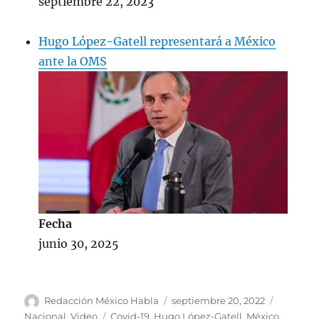
septiembre 22, 2023
Hugo López-Gatell representará a México
ante la OMS
Fecha
junio 30, 2025
A
P
C
Redacción México Habla
septiembre 20, 2022
u
u
a
E
Nacional
,
Video
Covid-19
,
Hugo López-Gatell
,
México
,