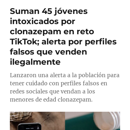
r
i
g
u
Suman 45 jóvenes
c
o
e
a
r
t
intoxicados por
d
í
a
clonazepam en reto
o
a
s
e
s
TikTok; alerta por perfiles
l
falsos que venden
ilegalmente
Lanzaron una alerta a la población para
tener cuidado con perfiles falsos en
redes sociales que vendan a los
menores de edad clonazepam.