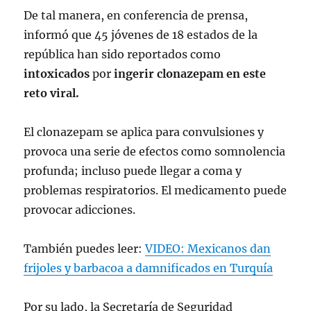
sus actividades.
De tal manera, en conferencia de prensa,
pic.twitter.com/SWpw6ojkaN
informó que 45 jóvenes de 18 estados de la
— Hugo López-Gatell Ramírez
república han sido reportados como
(@HLGatell)
February 14, 2023
intoxicados
por
ingerir clonazepam en este
reto viral.
El clonazepam se aplica para convulsiones y
provoca una serie de efectos como somnolencia
profunda; incluso puede llegar a coma y
problemas respiratorios. El medicamento puede
provocar adicciones.
También puedes leer:
VIDEO: Mexicanos dan
frijoles y barbacoa a damnificados en Turquía
Por su lado, la Secretaría de Seguridad