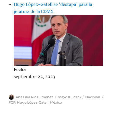
Hugo López-Gatell se ‘destapa’ para la
jefatura de la CDMX
Fecha
septiembre 22, 2023
A
P
C
E
Ana Lilia Ríos Jiménez
mayo 10, 2023
Nacional
u
u
a
t
FGR
,
Hugo López-Gatell
,
México
t
b
t
i
o
l
e
q