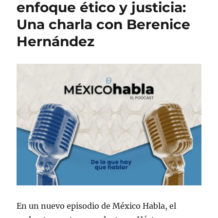
e
enfoque ético y justicia:
d
í
t
Una charla con Berenice
o
a
a
e
s
s
Hernández
l
En un nuevo episodio de México Habla, el