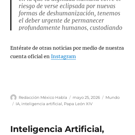
riesgo de verse eclipsada por nuevas
formas de deshumanización, tenemos
el deber urgente de permanecer
profundamente humanos, custodiando
con amor esa magnífica humanidad
que se nos ha dado y revelado…
Entérate de otras noticias por medio de nuestra
cuenta oficial en
Instagram
— Papa León XIV (@Pontifex_es)
May
25, 2026
A
P
C
Redacción México Habla
mayo 25, 2026
Mundo
u
u
a
E
IA
,
inteligencia artificial
,
Papa León XIV
t
b
t
t
o
l
e
i
r
i
g
q
Inteligencia Artificial,
c
o
u
a
r