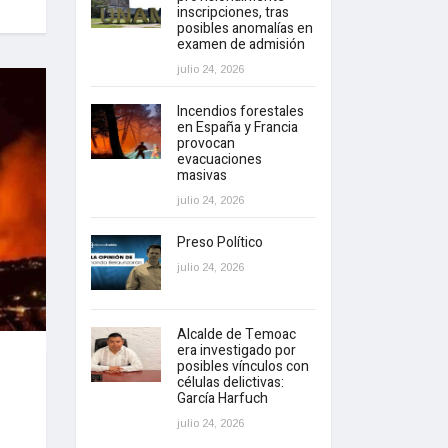
inscripciones, tras
posibles anomalías en
examen de admisión
julio 24, 2026
Incendios forestales
en España y Francia
provocan
evacuaciones
masivas
julio 24, 2026
Preso Político
julio 24, 2026
Alcalde de Temoac
era investigado por
posibles vínculos con
células delictivas:
García Harfuch
julio 24, 2026