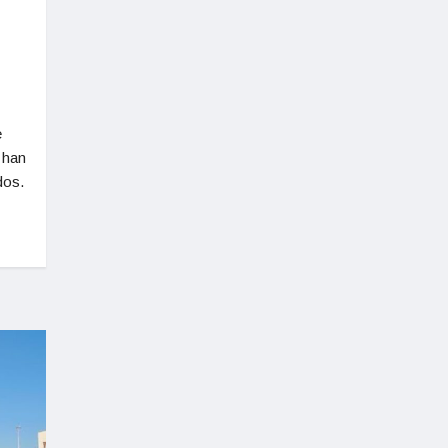
3
e
 han
dos.