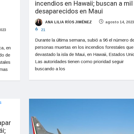
incendios en Hawaii; buscan a mil
desaparecidos en Maui
ANA LILIA RÍOS JIMÉNEZ
agosto 14, 202
2023
21
Durante la última semana, subió a 96 el número d
personas muertas en los incendios forestales que
ca, en
devastado la isla de Maui, en Hawaii, Estados Uni
ado de
Las autoridades tienen como prioridad seguir
stales
buscando a los
imas
apar
i;