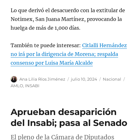
Lo que derivó el desacuerdo con la extitular de
Notimex, San Juana Martínez, provocando la
huelga de más de 1,000 días.
También te puede interesar:
Citlalli Hernández
no irá por la dirigencia de Morena; respalda
consenso por Luisa María Alcalde
A
P
C
E
Ana Lilia Ríos Jiménez
julio 10, 2024
Nacional
u
u
a
t
AMLO
,
INSABI
t
b
t
i
o
l
e
q
r
i
g
u
Aprueban desaparición
c
o
e
a
r
t
del Insabi; pasa al Senado
d
í
a
o
a
s
El pleno de la Cámara de Diputados
e
s