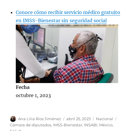
Conoce cómo recibir servicio médico gratuito
en IMSS-Bienestar sin seguridad social
Fecha
octubre 1, 2023
A
P
C
E
Ana Lilia Ríos Jiménez
abril 25, 2023
Nacional
u
u
a
t
Cámara de diputados
,
IMSS-Bienestar
,
INSABI
,
México
,
t
b
t
i