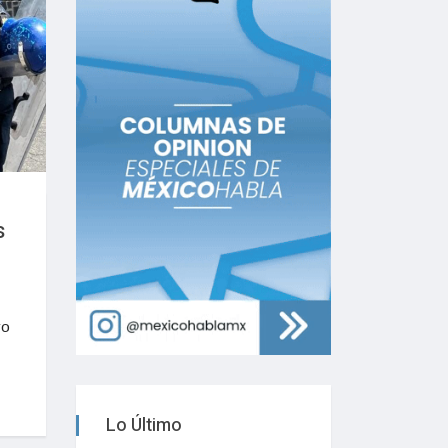
s
vo
Lo Último