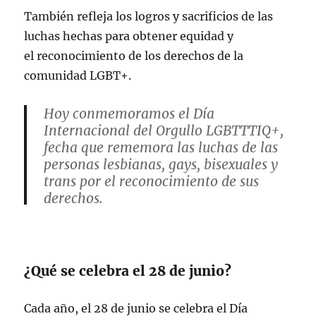
También refleja los logros y sacrificios de las
luchas hechas para obtener equidad y
el reconocimiento de los derechos de la
comunidad LGBT+.
Hoy conmemoramos el Día
Internacional del Orgullo LGBTTTIQ+,
fecha que rememora las luchas de las
personas lesbianas, gays, bisexuales y
trans por el reconocimiento de sus
derechos.
En la Secretaría de
#CulturaDiversa
reafirmamos que
#LaDiversidadTransforma
a México.
¿Qué se celebra el 28 de junio?
¡No más…
pic.twitter.com/YGxJMm987K
Cada año, el 28 de junio se celebra el Día