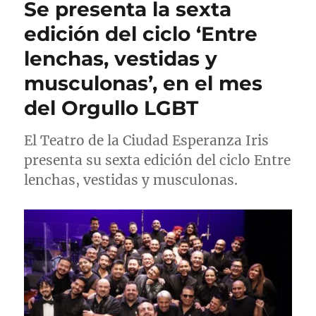
Se presenta la sexta
c
o
e
a
r
t
edición del ciclo ‘Entre
d
í
a
lenchas, vestidas y
o
a
s
e
s
musculonas’, en el mes
l
del Orgullo LGBT
El Teatro de la Ciudad Esperanza Iris
presenta su sexta edición del ciclo Entre
lenchas, vestidas y musculonas.