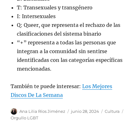
T: Transexuales y transgénero
I: Intersexuales
Q: Queer, que representa el rechazo de las
clasificaciones del sistema binario
“+” representa a todas las personas que
integran a la comunidad sin sentirse
identificadas con las categorías específicas
mencionadas.
También te puede interesar:
Los Mejores
Discos De La Semana
A
P
C
E
Ana Lilia Ríos Jiménez
junio 28, 2024
Cultura
u
u
a
t
Orgullo LGBT
t
b
t
i
o
l
e
q
r
i
g
u