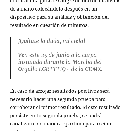
encías o una gota de sangre de uno de los dedos
de a mano colocándolo después en un
dispositivo para su análisis y obtención del
resultado en cuestión de minutos.
¡Quítate la duda, mi ciela!
Ven este 25 de junio a la carpa
instalada durante la Marcha del
Orgullo LGBTTTIQ+ de la CDMX.
Estaremos realizando pruebas de
#VIH
y
#HepatitisC
.
En caso de arrojar resultados positivos será
necesario hacer una segunda prueba para
¡Di
#Compermisa
y hazte la prueba!
corroborar el primer resultado. Si este resultado
persiste en tu segunda prueba, se podrá
🏳️‍🌈
canalizarte de manera oportuna para recibir
https://t.co/R2WX6AiRGs
#loveIMSSlov