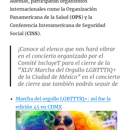
Además, participarán organismos
internacionales como la Organización
Panamericana de la Salud (
OPS
) y la
Conferencia Interamericana de Seguridad
Social (
CISS
).
¡Conoce al elenco que nos hará vibrar
en el concierto organizado por el
Comité IncluyeT para el cierre de la
“XLIV Marcha del Orgullo LGBTTTIQ+
de la Ciudad de México” en el concierto
de cierre que también podrás seguir de
forma virtual en nuestra transmisión
especial en vivo.
Marcha del orgullo LGBTTTIQ+: así fue la
pic.twitter.com/BxbS8EEP0A
edición 45 en CDMX
— Marcha LGBT CDMX 🏳️‍🌈🇲🇽🏳️‍⚧️
(@MarchaLGBTCDMX)
June 14, 2022