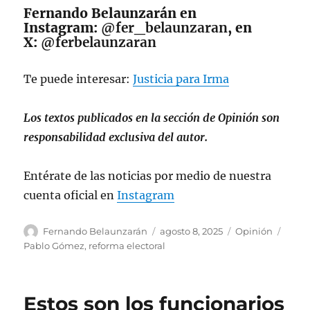
Fernando Belaunzarán en
Instagram:
@fer_belaunzaran
, en
X:
@ferbelaunzaran
Te puede interesar:
Justicia para Irma
Los textos publicados en la sección de Opinión son
responsabilidad exclusiva del autor.
Entérate de las noticias por medio de nuestra
cuenta oficial en
Instagram
A
P
C
E
Fernando Belaunzarán
agosto 8, 2025
Opinión
u
u
a
t
Pablo Gómez
,
reforma electoral
t
b
t
i
o
l
e
q
r
i
g
u
Estos son los funcionarios
c
o
e