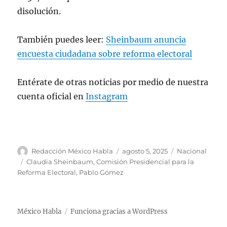
disolución.
También puedes leer:
Sheinbaum anuncia
encuesta ciudadana sobre reforma electoral
Entérate de otras noticias por medio de nuestra
cuenta oficial en
Instagram
A
P
C
Redacción México Habla
agosto 5, 2025
Nacional
u
u
a
E
Claudia Sheinbaum
,
Comisión Presidencial para la
t
b
t
t
Reforma Electoral
,
Pablo Gómez
o
l
e
i
r
i
g
q
c
o
u
México Habla
Funciona gracias a WordPress
a
r
e
d
í
t