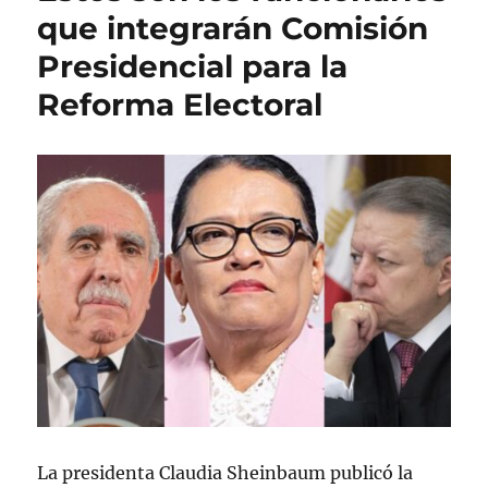
a
r
t
que integrarán Comisión
d
í
a
Presidencial para la
o
a
s
e
s
Reforma Electoral
l
La presidenta Claudia Sheinbaum publicó la