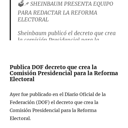
🗳️📌 SHEINBAUM PRESENTA EQUIPO
PARA REDACTAR LA REFORMA
ELECTORAL
Sheinbaum publicó el decreto que crea
la comisión Presidencial para la
Reforma Electoral.
Estará integrado por:
Publica DOF decreto que crea la
Comisión Presidencial para la Reforma
📍Pablo Gómez
Electoral
📍Rosa Icela
📍Pepe Merino
Ayer fue publicado en el Diario Oficial de la
📍Ernestina Godoy
📍Lázaro Cárdenas Batel
Federación (DOF) el decreto que crea la
📍Jesús Ramírez…
Comisión Presidencial para la Reforma
pic.twitter.com/ZR98HfcwDN
Electoral.