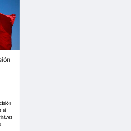
sión
cisión
s el
 Chávez
s