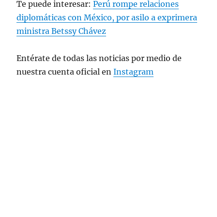
Te puede interesar:
Perú rompe relaciones
reciente decisión…
pic.twitter.com/sfEUEy6RL6
diplomáticas con México, por asilo a exprimera
ministra Betssy Chávez
— Relaciones Exteriores (@SRE_mx)
November 4, 2025
Entérate de todas las noticias por medio de
nuestra cuenta oficial en
Instagram