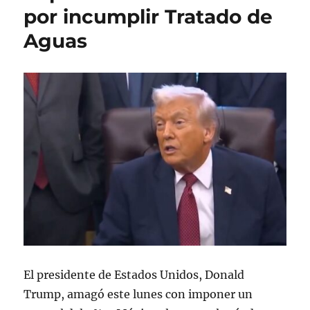
por incumplir Tratado de
o
a
a
e
s
s
Aguas
l
El presidente de Estados Unidos, Donald
Trump, amagó este lunes con imponer un