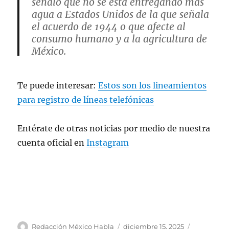
señaló que no se está entregando más
agua a Estados Unidos de la que señala
el acuerdo de 1944 o que afecte al
consumo humano y a la agricultura de
México.
Afirmó que se logró un acuerdo para
Te puede interesar:
Estos son los lineamientos
hacer la entrega en más tiempo y se
dejó en claro que…
para registro de líneas telefónicas
pic.twitter.com/E2DPLBtnLX
Entérate de otras noticias por medio de nuestra
— Azucena Uresti (@azucenau)
cuenta oficial en
Instagram
December 15, 2025
A
P
C
Redacción México Habla
diciembre 15, 2025