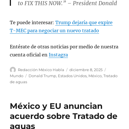
to FIX THIS NOW.” – President Donald
J. Trump
pic.twitter.com/m4V1KEW0Lm
Te puede interesar:
Trump dejaría que expire
T-MEC para negociar un nuevo tratado
— The White House (@WhiteHouse)
December 8, 2025
Entérate de otras noticias por medio de nuestra
cuenta oficial en
Instagra
A
P
C
Redacción México Habla
diciembre 8, 2025
u
u
a
E
Mundo
Donald Trump
,
Estados Unidos
,
México
,
Tratado
t
b
t
t
de aguas
o
l
e
i
r
i
g
q
c
o
u
México y EU anuncian
a
r
e
d
í
t
acuerdo sobre Tratado de
o
a
a
aguas
e
s
s