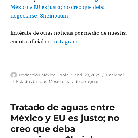
April 28, 2025
México y EU es justo; no creo que deba
negociarse: Sheinbaum
Entérate de otras noticias por medio de nuestra
cuenta oficial en
Instagram
A
P
C
Redacción México Habla
abril 28, 2025
Nacional
u
u
a
E
Estados Unidos
,
México
,
Tratado de aguas
t
b
t
t
o
l
e
i
r
i
g
q
Tratado de aguas entre
c
o
u
a
r
e
México y EU es justo; no
d
í
t
creo que deba
o
a
a
e
s
s