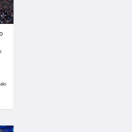
o
3
calo