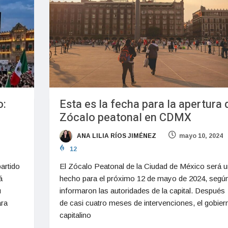
o:
Esta es la fecha para la apertura 
Zócalo peatonal en CDMX
ANA LILIA RÍOS JIMÉNEZ
mayo 10, 2024
12
artido
El Zócalo Peatonal de la Ciudad de México será u
á
hecho para el próximo 12 de mayo de 2024, segú
u
informaron las autoridades de la capital. Después
ara
de casi cuatro meses de intervenciones, el gobier
capitalino