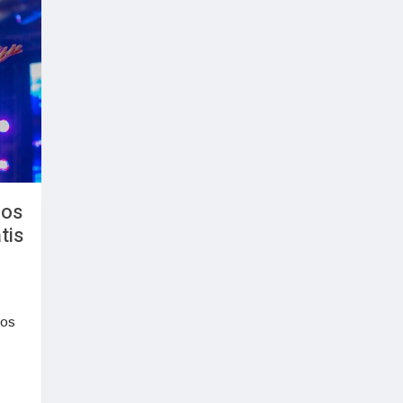
ios
tis
ros