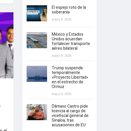
El espejo roto de la
soberanía
mayo 6, 2026
México y Estados
Unidos acuerdan
fortalecer transporte
aéreo bilateral
mayo 6, 2026
Trump suspende
temporalmente
«Proyecto Libertad»
en el estrecho de
Ormuz
mayo 5, 2026
Dámaso Castro pide
4
licencia al cargo de
vicefiscal general de
Sinaloa, tras
acusaciones de EU
n el