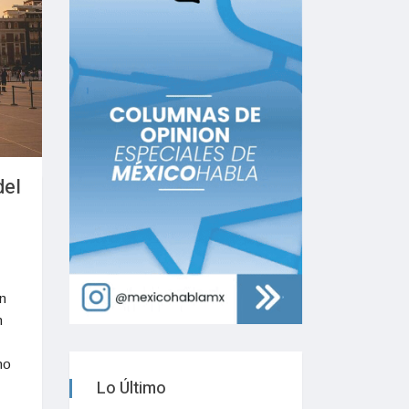
del
n
n
no
Lo Último