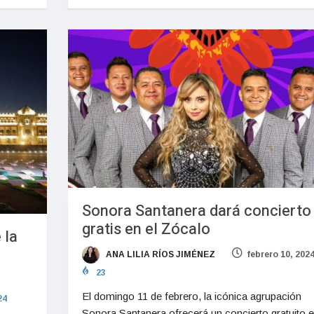
Sonora Santanera dará concierto
gratis en el Zócalo
 la
ANA LILIA RÍOS JIMÉNEZ
febrero 10, 202
23
El domingo 11 de febrero, la icónica agrupación
24
Sonora Santanera ofrecerá un concierto gratuito e