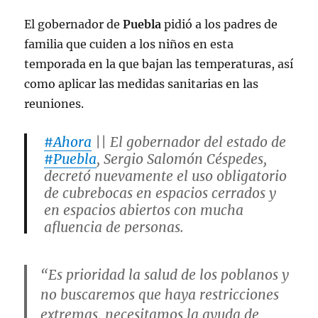
El gobernador de
Puebla
pidió a los padres de
familia que cuiden a los niños en esta
temporada en la que bajan las temperaturas, así
como aplicar las medidas sanitarias en las
reuniones.
#Ahora
|| El gobernador del estado de
#Puebla
, Sergio Salomón Céspedes,
decretó nuevamente el uso obligatorio
de cubrebocas en espacios cerrados y
en espacios abiertos con mucha
afluencia de personas.
pic.twitter.com/bpBkhQIkRb
“Es prioridad la salud de los poblanos y
— Juan Carlos Valerio
no buscaremos que haya restricciones
(@JCarlos_Valerio)
December 19, 2022
extremas, necesitamos la ayuda de