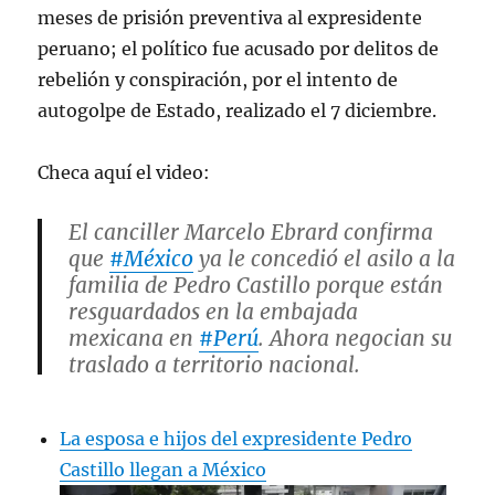
meses de prisión preventiva al expresidente
peruano; el político fue acusado por delitos de
rebelión y conspiración, por el intento de
autogolpe de Estado, realizado el 7 diciembre.
Checa aquí el video:
El canciller Marcelo Ebrard confirma
que
#México
ya le concedió el asilo a la
familia de Pedro Castillo porque están
resguardados en la embajada
mexicana en
#Perú
. Ahora negocian su
traslado a territorio nacional.
pic.twitter.com/JFm7VMa9a5
La esposa e hijos del expresidente Pedro
— OSCAR MARIO BETETA
Castillo llegan a México
(@MarioBeteta)
December 20, 2022