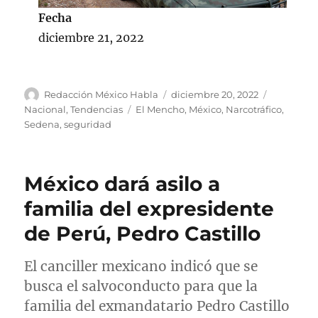
Fecha
diciembre 21, 2022
A
P
C
Redacción México Habla
diciembre 20, 2022
u
u
a
E
Nacional
,
Tendencias
El Mencho
,
México
,
Narcotráfico
,
t
b
t
t
Sedena
,
seguridad
o
l
e
i
r
i
g
q
c
o
u
México dará asilo a
a
r
e
d
í
t
familia del expresidente
o
a
a
de Perú, Pedro Castillo
e
s
s
l
El canciller mexicano indicó que se
busca el salvoconducto para que la
familia del exmandatario Pedro Castillo