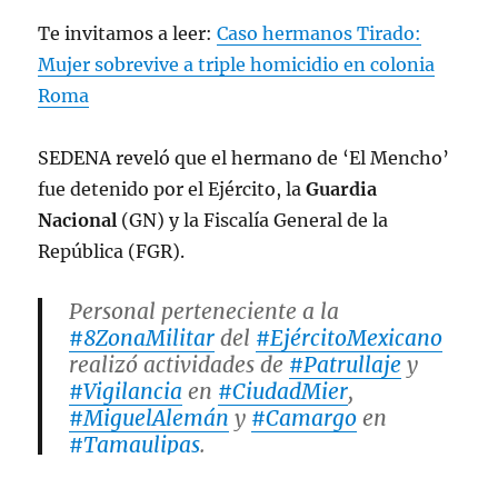
Te invitamos a leer:
Caso hermanos Tirado:
Mujer sobrevive a triple homicidio en colonia
Roma
SEDENA reveló que el hermano de ‘El Mencho’
fue detenido por el Ejército, la
Guardia
Nacional
(GN) y la Fiscalía General de la
República (FGR).
Personal perteneciente a la
#8ZonaMilitar
del
#EjércitoMexicano
realizó actividades de
#Patrullaje
y
#Vigilancia
en
#CiudadMier
,
#MiguelAlemán
y
#Camargo
en
#Tamaulipas
.
#NosEsforzamosADiario
#UnidosSomos
LaGranFuerzaDeMéxico