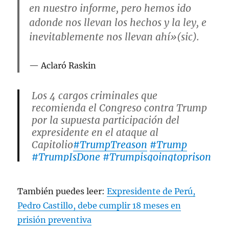
en nuestro informe, pero hemos ido
adonde nos llevan los hechos y la ley, e
inevitablemente nos llevan ahí»(sic).
Aclaró Raskin
Los 4 cargos criminales que
recomienda el Congreso contra Trump
por la supuesta participación del
expresidente en el ataque al
Capitolio
#TrumpTreason
#Trump
#TrumpIsDone
#Trumpisgoingtoprison
!!!
pic.twitter.com/ZQmLXlH93c
También puedes leer:
Expresidente de Perú,
— Bob2030 💙 (@mariohawca)
Pedro Castillo, debe cumplir 18 meses en
December 19, 2022
prisión preventiva