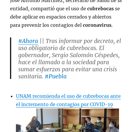
José Antonio Martínez, secretario de Salud de la
entidad, compartió que el uso de
cubrebocas
se
debe aplicar en espacios cerrados y abiertos
para prevenir los contagios del
coronavirus
.
#Ahora
|| Tras informar por decreto, el
uso obligatorio de cubrebocas. El
gobernador, Sergio Salomón Céspedes,
hace el llamado a la sociedad para
sumar esfuerzos para evitar una crisis
sanitaria.
#Puebla
pic.twitter.com/8nSfbOgvVw
UNAM recomienda el uso de cubrebocas ante
— Juan Carlos Valerio
el incremento de contagios por COVID-19
(@JCarlos_Valerio)
December 19, 2022